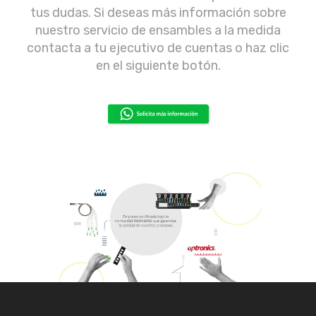
tus dudas. Si deseas más información sobre
nuestro servicio de ensambles a la medida
contacta a tu ejecutivo de cuentas o haz clic
en el siguiente botón.