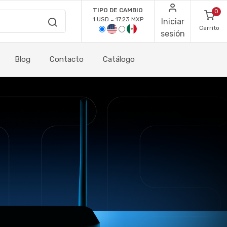
TIPO DE CAMBIO
0
1 USD = 17.23 MXP
Iniciar
Carrito
sesión
Blog
Contacto
Catálogo