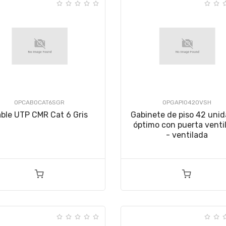
OPCABOCAT6SGR
OPGAPI042OVSH
ble UTP CMR Cat 6 Gris
Gabinete de piso 42 uni
óptimo con puerta venti
- ventilada