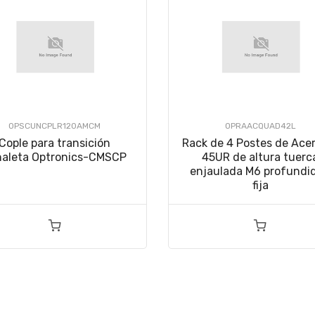
OPSCUNCPLR120AMCM
OPRAACQUAD42L
Cople para transición
Rack de 4 Postes de Ace
naleta Optronics-CMSCP
45UR de altura tuerc
enjaulada M6 profundi
fija