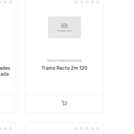
OPSCTRRE2M120AM
dades
Tramo Recto 2m 120
lada